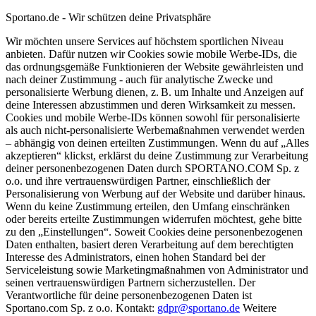
Sportano.de - Wir schützen deine Privatsphäre
Wir möchten unsere Services auf höchstem sportlichen Niveau
anbieten. Dafür nutzen wir Cookies sowie mobile Werbe-IDs, die
das ordnungsgemäße Funktionieren der Website gewährleisten und
nach deiner Zustimmung - auch für analytische Zwecke und
personalisierte Werbung dienen, z. B. um Inhalte und Anzeigen auf
deine Interessen abzustimmen und deren Wirksamkeit zu messen.
Cookies und mobile Werbe-IDs können sowohl für personalisierte
als auch nicht-personalisierte Werbemaßnahmen verwendet werden
– abhängig von deinen erteilten Zustimmungen. Wenn du auf „Alles
akzeptieren“ klickst, erklärst du deine Zustimmung zur Verarbeitung
deiner personenbezogenen Daten durch SPORTANO.COM Sp. z
o.o. und ihre vertrauenswürdigen Partner, einschließlich der
Personalisierung von Werbung auf der Website und darüber hinaus.
Wenn du keine Zustimmung erteilen, den Umfang einschränken
oder bereits erteilte Zustimmungen widerrufen möchtest, gehe bitte
zu den „Einstellungen“. Soweit Cookies deine personenbezogenen
Daten enthalten, basiert deren Verarbeitung auf dem berechtigten
Interesse des Administrators, einen hohen Standard bei der
Serviceleistung sowie Marketingmaßnahmen von Administrator und
seinen vertrauenswürdigen Partnern sicherzustellen. Der
Verantwortliche für deine personenbezogenen Daten ist
Sportano.com Sp. z o.o. Kontakt:
gdpr@sportano.de
Weitere