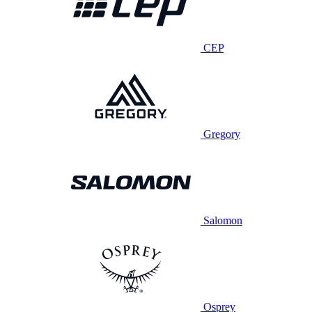
CEP
Gregory
Salomon
Osprey