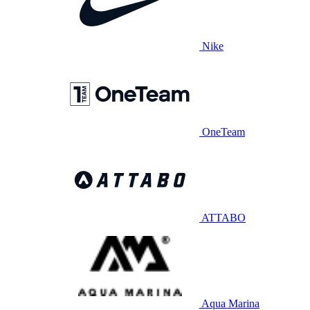
Nike
OneTeam
ATTABO
Aqua Marina