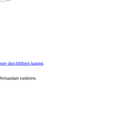
oure durchführen kannst
.
ersandart variieren.