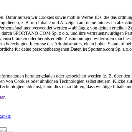
ten. Dafür nutzen wir Cookies sowie mobile Werbe-IDs, die das ordnun
ung dienen, z. B. um Inhalte und Anzeigen auf deine Interessen abzu
e Werbemaßnahmen verwendet werden – abhängig von deinen erteilten Zu
 durch SPORTANO.COM Sp. z o.o. und ihre vertrauenswürdigen Partner
einschränken oder bereits erteilte Zustimmungen widerrufen möchtest,
dem berechtigten Interesse des Administrators, einen hohen Standard b
ortliche für deine personenbezogenen Daten ist Sportano.com Sp. z o.
formationen heruntergeladen oder gespeichert werden (z. B. über den
n von Cookies oder ähnlichen Technologien selbst steuern. Klicke auf 
echnologien ablehnst, kann dies dazu führen, dass wichtige Inhalte n
nen
abatt!