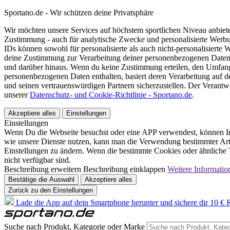
Sportano.de - Wir schützen deine Privatsphäre
Wir möchten unsere Services auf höchstem sportlichen Niveau anbie
Zustimmung - auch für analytische Zwecke und personalisierte Werb
IDs können sowohl für personalisierte als auch nicht-personalisiert
deine Zustimmung zur Verarbeitung deiner personenbezogenen Daten
und darüber hinaus. Wenn du keine Zustimmung erteilen, den Umfang 
personenbezogenen Daten enthalten, basiert deren Verarbeitung auf 
und seinen vertrauenswürdigen Partnern sicherzustellen. Der Verantw
unserer
Datenschutz- und Cookie-Richtlinie - Sportano.de
.
Akzeptiere alles
Einstellungen
Einstellungen
Wenn Du die Webseite besuchst oder eine APP verwendest, können In
wie unsere Dienste nutzen, kann man die Verwendung bestimmter Arte
Einstellungen zu ändern. Wenn die bestimmte Cookies oder ähnliche T
nicht verfügbar sind.
Beschreibung erweitern
Beschreibung einklappen
Weitere Informatio
Bestätige die Auswahl
Akzeptiere alles
Zurück zu den Einstellungen
Lade die App auf dein Smartphone herunter und sichere dir 10 € R
Suche nach Produkt, Kategorie oder Marke