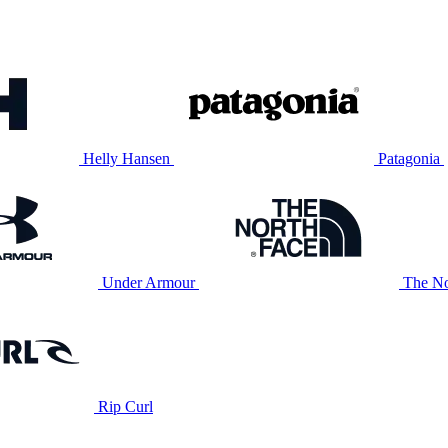
Helly Hansen
Patagonia
Under Armour
The No
Rip Curl