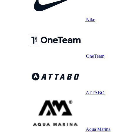
Nike
OneTeam
ATTABO
Aqua Marina