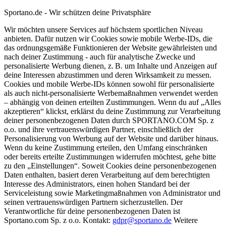
Sportano.de - Wir schützen deine Privatsphäre
Wir möchten unsere Services auf höchstem sportlichen Niveau
anbieten. Dafür nutzen wir Cookies sowie mobile Werbe-IDs, die
das ordnungsgemäße Funktionieren der Website gewährleisten und
nach deiner Zustimmung - auch für analytische Zwecke und
personalisierte Werbung dienen, z. B. um Inhalte und Anzeigen auf
deine Interessen abzustimmen und deren Wirksamkeit zu messen.
Cookies und mobile Werbe-IDs können sowohl für personalisierte
als auch nicht-personalisierte Werbemaßnahmen verwendet werden
– abhängig von deinen erteilten Zustimmungen. Wenn du auf „Alles
akzeptieren“ klickst, erklärst du deine Zustimmung zur Verarbeitung
deiner personenbezogenen Daten durch SPORTANO.COM Sp. z
o.o. und ihre vertrauenswürdigen Partner, einschließlich der
Personalisierung von Werbung auf der Website und darüber hinaus.
Wenn du keine Zustimmung erteilen, den Umfang einschränken
oder bereits erteilte Zustimmungen widerrufen möchtest, gehe bitte
zu den „Einstellungen“. Soweit Cookies deine personenbezogenen
Daten enthalten, basiert deren Verarbeitung auf dem berechtigten
Interesse des Administrators, einen hohen Standard bei der
Serviceleistung sowie Marketingmaßnahmen von Administrator und
seinen vertrauenswürdigen Partnern sicherzustellen. Der
Verantwortliche für deine personenbezogenen Daten ist
Sportano.com Sp. z o.o. Kontakt:
gdpr@sportano.de
Weitere