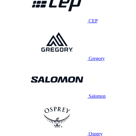
CEP
Gregory
Salomon
Osprey