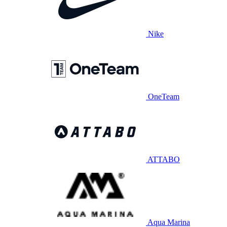
Nike
OneTeam
ATTABO
Aqua Marina