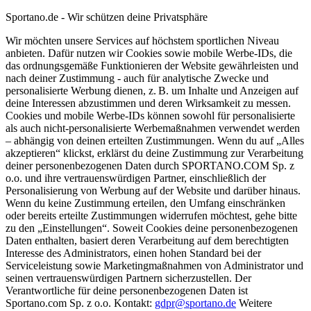
Sportano.de - Wir schützen deine Privatsphäre
Wir möchten unsere Services auf höchstem sportlichen Niveau
anbieten. Dafür nutzen wir Cookies sowie mobile Werbe-IDs, die
das ordnungsgemäße Funktionieren der Website gewährleisten und
nach deiner Zustimmung - auch für analytische Zwecke und
personalisierte Werbung dienen, z. B. um Inhalte und Anzeigen auf
deine Interessen abzustimmen und deren Wirksamkeit zu messen.
Cookies und mobile Werbe-IDs können sowohl für personalisierte
als auch nicht-personalisierte Werbemaßnahmen verwendet werden
– abhängig von deinen erteilten Zustimmungen. Wenn du auf „Alles
akzeptieren“ klickst, erklärst du deine Zustimmung zur Verarbeitung
deiner personenbezogenen Daten durch SPORTANO.COM Sp. z
o.o. und ihre vertrauenswürdigen Partner, einschließlich der
Personalisierung von Werbung auf der Website und darüber hinaus.
Wenn du keine Zustimmung erteilen, den Umfang einschränken
oder bereits erteilte Zustimmungen widerrufen möchtest, gehe bitte
zu den „Einstellungen“. Soweit Cookies deine personenbezogenen
Daten enthalten, basiert deren Verarbeitung auf dem berechtigten
Interesse des Administrators, einen hohen Standard bei der
Serviceleistung sowie Marketingmaßnahmen von Administrator und
seinen vertrauenswürdigen Partnern sicherzustellen. Der
Verantwortliche für deine personenbezogenen Daten ist
Sportano.com Sp. z o.o. Kontakt:
gdpr@sportano.de
Weitere