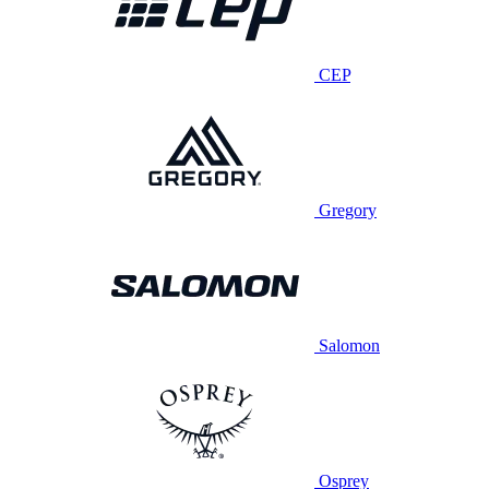
CEP
Gregory
Salomon
Osprey