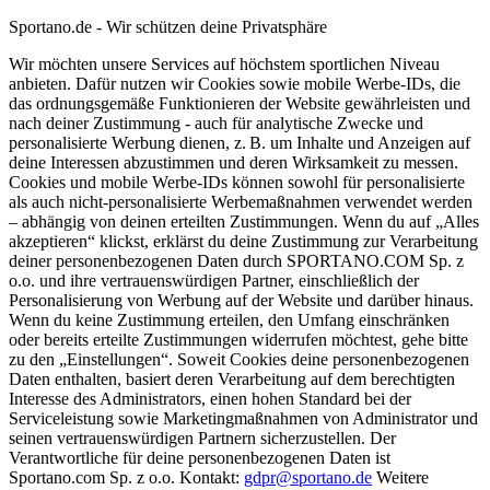
Sportano.de - Wir schützen deine Privatsphäre
Wir möchten unsere Services auf höchstem sportlichen Niveau
anbieten. Dafür nutzen wir Cookies sowie mobile Werbe-IDs, die
das ordnungsgemäße Funktionieren der Website gewährleisten und
nach deiner Zustimmung - auch für analytische Zwecke und
personalisierte Werbung dienen, z. B. um Inhalte und Anzeigen auf
deine Interessen abzustimmen und deren Wirksamkeit zu messen.
Cookies und mobile Werbe-IDs können sowohl für personalisierte
als auch nicht-personalisierte Werbemaßnahmen verwendet werden
– abhängig von deinen erteilten Zustimmungen. Wenn du auf „Alles
akzeptieren“ klickst, erklärst du deine Zustimmung zur Verarbeitung
deiner personenbezogenen Daten durch SPORTANO.COM Sp. z
o.o. und ihre vertrauenswürdigen Partner, einschließlich der
Personalisierung von Werbung auf der Website und darüber hinaus.
Wenn du keine Zustimmung erteilen, den Umfang einschränken
oder bereits erteilte Zustimmungen widerrufen möchtest, gehe bitte
zu den „Einstellungen“. Soweit Cookies deine personenbezogenen
Daten enthalten, basiert deren Verarbeitung auf dem berechtigten
Interesse des Administrators, einen hohen Standard bei der
Serviceleistung sowie Marketingmaßnahmen von Administrator und
seinen vertrauenswürdigen Partnern sicherzustellen. Der
Verantwortliche für deine personenbezogenen Daten ist
Sportano.com Sp. z o.o. Kontakt:
gdpr@sportano.de
Weitere