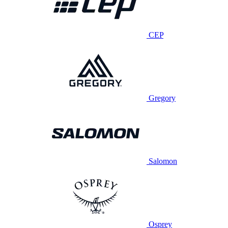
CEP
Gregory
Salomon
Osprey