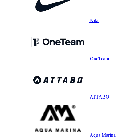
Nike
OneTeam
ATTABO
Aqua Marina