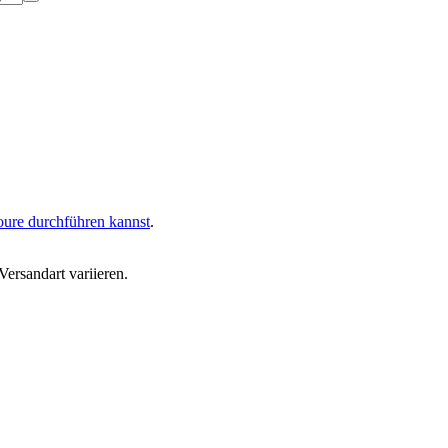
oure durchführen kannst
.
ersandart variieren.