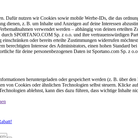
ten. Dafür nutzen wir Cookies sowie mobile Werbe-IDs, die das ordnun
ung dienen, z. B. um Inhalte und Anzeigen auf deine Interessen abzu
e Werbemaßnahmen verwendet werden – abhängig von deinen erteilten Zu
 durch SPORTANO.COM Sp. z o.o. und ihre vertrauenswürdigen Partner
einschränken oder bereits erteilte Zustimmungen widerrufen möchtest,
dem berechtigten Interesse des Administrators, einen hohen Standard b
ortliche für deine personenbezogenen Daten ist Sportano.com Sp. z o.
formationen heruntergeladen oder gespeichert werden (z. B. über den
n von Cookies oder ähnlichen Technologien selbst steuern. Klicke auf 
echnologien ablehnst, kann dies dazu führen, dass wichtige Inhalte n
nen
abatt!