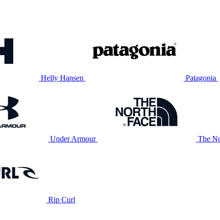
Helly Hansen
Patagonia
Under Armour
The No
Rip Curl