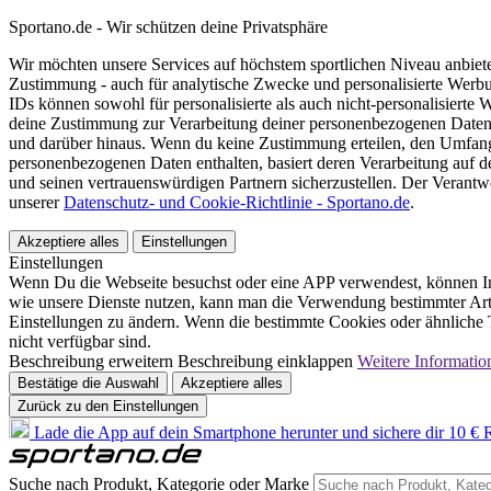
Sportano.de - Wir schützen deine Privatsphäre
Wir möchten unsere Services auf höchstem sportlichen Niveau anbie
Zustimmung - auch für analytische Zwecke und personalisierte Werb
IDs können sowohl für personalisierte als auch nicht-personalisiert
deine Zustimmung zur Verarbeitung deiner personenbezogenen Daten
und darüber hinaus. Wenn du keine Zustimmung erteilen, den Umfang 
personenbezogenen Daten enthalten, basiert deren Verarbeitung auf 
und seinen vertrauenswürdigen Partnern sicherzustellen. Der Verantw
unserer
Datenschutz- und Cookie-Richtlinie - Sportano.de
.
Akzeptiere alles
Einstellungen
Einstellungen
Wenn Du die Webseite besuchst oder eine APP verwendest, können In
wie unsere Dienste nutzen, kann man die Verwendung bestimmter Arte
Einstellungen zu ändern. Wenn die bestimmte Cookies oder ähnliche T
nicht verfügbar sind.
Beschreibung erweitern
Beschreibung einklappen
Weitere Informatio
Bestätige die Auswahl
Akzeptiere alles
Zurück zu den Einstellungen
Lade die App auf dein Smartphone herunter und sichere dir 10 € R
Suche nach Produkt, Kategorie oder Marke