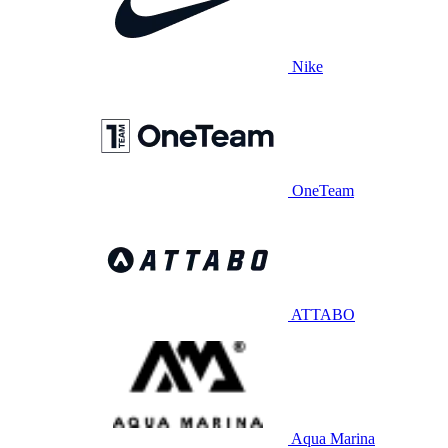
Nike
OneTeam
ATTABO
Aqua Marina