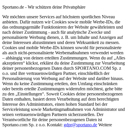
Sportano.de - Wir schützen deine Privatsphäre
Wir möchten unsere Services auf höchstem sportlichen Niveau
anbieten. Dafür nutzen wir Cookies sowie mobile Werbe-IDs, die
das ordnungsgemäße Funktionieren der Website gewährleisten und
nach deiner Zustimmung - auch für analytische Zwecke und
personalisierte Werbung dienen, z. B. um Inhalte und Anzeigen auf
deine Interessen abzustimmen und deren Wirksamkeit zu messen.
Cookies und mobile Werbe-IDs können sowohl für personalisierte
als auch nicht-personalisierte Werbemaßnahmen verwendet werden
– abhängig von deinen erteilten Zustimmungen. Wenn du auf „Alles
akzeptieren“ klickst, erklärst du deine Zustimmung zur Verarbeitung
deiner personenbezogenen Daten durch SPORTANO.COM Sp. z
o.o. und ihre vertrauenswürdigen Partner, einschließlich der
Personalisierung von Werbung auf der Website und darüber hinaus.
Wenn du keine Zustimmung erteilen, den Umfang einschränken
oder bereits erteilte Zustimmungen widerrufen möchtest, gehe bitte
zu den „Einstellungen“. Soweit Cookies deine personenbezogenen
Daten enthalten, basiert deren Verarbeitung auf dem berechtigten
Interesse des Administrators, einen hohen Standard bei der
Serviceleistung sowie Marketingmaßnahmen von Administrator und
seinen vertrauenswürdigen Partnern sicherzustellen. Der
Verantwortliche für deine personenbezogenen Daten ist
Sportano.com Sp. z o.o. Kontakt:
gdpr@sportano.de
Weitere