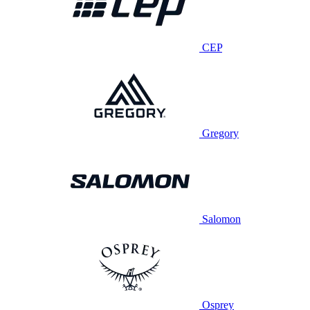
CEP
Gregory
Salomon
Osprey