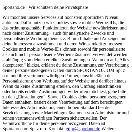
Sportano.de - Wir schützen deine Privatsphäre
Wir möchten unsere Services auf höchstem sportlichen Niveau
anbieten. Dafür nutzen wir Cookies sowie mobile Werbe-IDs, die
das ordnungsgemäße Funktionieren der Website gewährleisten und
nach deiner Zustimmung - auch für analytische Zwecke und
personalisierte Werbung dienen, z. B. um Inhalte und Anzeigen auf
deine Interessen abzustimmen und deren Wirksamkeit zu messen.
Cookies und mobile Werbe-IDs können sowohl für personalisierte
als auch nicht-personalisierte Werbemaßnahmen verwendet werden
– abhängig von deinen erteilten Zustimmungen. Wenn du auf „Alles
akzeptieren“ klickst, erklärst du deine Zustimmung zur Verarbeitung
deiner personenbezogenen Daten durch SPORTANO.COM Sp. z
o.o. und ihre vertrauenswürdigen Partner, einschließlich der
Personalisierung von Werbung auf der Website und darüber hinaus.
Wenn du keine Zustimmung erteilen, den Umfang einschränken
oder bereits erteilte Zustimmungen widerrufen möchtest, gehe bitte
zu den „Einstellungen“. Soweit Cookies deine personenbezogenen
Daten enthalten, basiert deren Verarbeitung auf dem berechtigten
Interesse des Administrators, einen hohen Standard bei der
Serviceleistung sowie Marketingmaßnahmen von Administrator und
seinen vertrauenswürdigen Partnern sicherzustellen. Der
Verantwortliche für deine personenbezogenen Daten ist
Sportano.com Sp. z o.o. Kontakt:
gdpr@sportano.de
Weitere