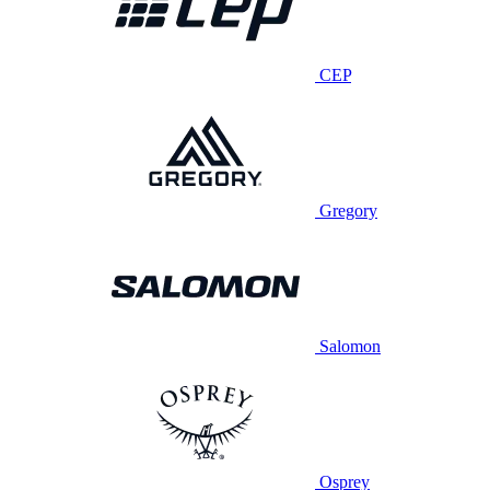
CEP
Gregory
Salomon
Osprey