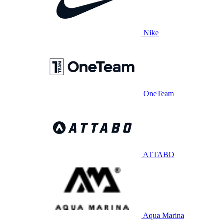
Nike
OneTeam
ATTABO
Aqua Marina